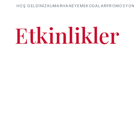
HOŞ GELDINIZ
KUMARHANE
YEMEK
ODALAR
PROMOSYON
Etkinlikler