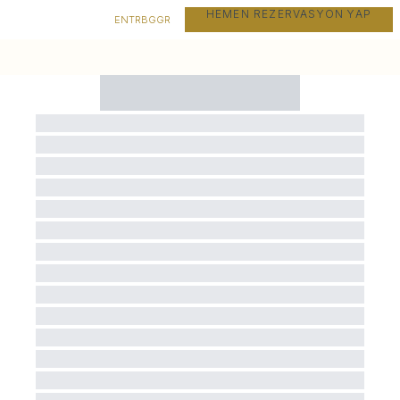
HEMEN REZERVASYON YAP
EN
TR
BG
GR