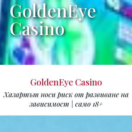
GoldenEye
Casino
GoldenEye Casino
Хазартът носи риск от развиване на
зависимост | само 18+